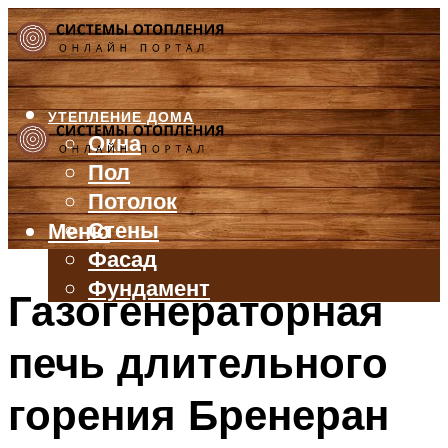
УТЕПЛЕНИЕ ДОМА
Окна
Пол
Потолок
Стены
Меню
Фасад
Фундамент
Газогенераторная
БАЛКОН И ЛОДЖИЯ
печь длительного
КРЫША
ВЕНТИЛЯЦИЯ
горения Бренеран
ТРУБЫ