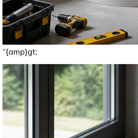
“{amp}gt;