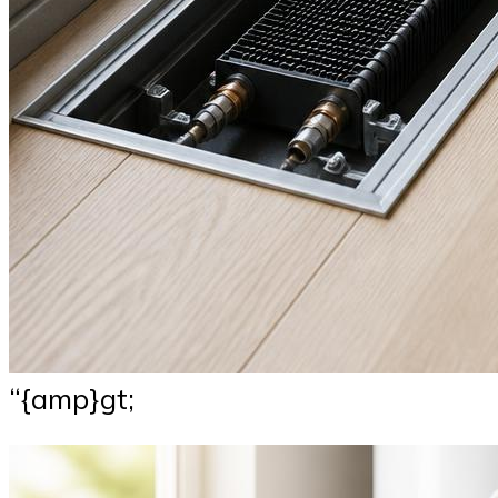
“{amp}gt;