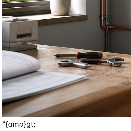
“{amp}gt;