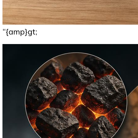
“{amp}gt;