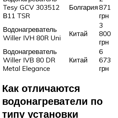
Tesy GCV 303512
Болгария
871
В11 TSR
грн
3
Водонагреватель
Китай
800
Willer IVH 80R Uni
грн
Водонагреватель
6
Willer IVB 80 DR
Китай
673
Metal Elegance
грн
Как отличаются
водонагреватели по
типу установки