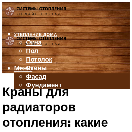
УТЕПЛЕНИЕ ДОМА
Окна
Пол
Потолок
Стены
Меню
Фасад
Фундамент
Краны для
БАЛКОН И ЛОДЖИЯ
радиаторов
КРЫША
ВЕНТИЛЯЦИЯ
отопления: какие
ТРУБЫ