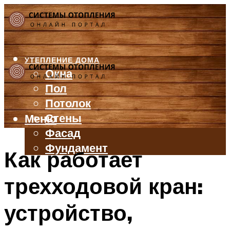
УТЕПЛЕНИЕ ДОМА
Окна
Пол
Потолок
Стены
Меню
Фасад
Фундамент
Как работает
БАЛКОН И ЛОДЖИЯ
трехходовой кран:
КРЫША
ВЕНТИЛЯЦИЯ
устройство,
ТРУБЫ