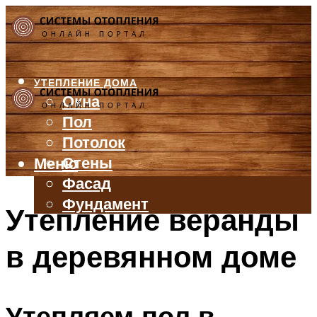
УТЕПЛЕНИЕ ДОМА
Окна
Пол
Потолок
Стены
Меню
Фасад
Фундамент
Утепление веранды
БАЛКОН И ЛОДЖИЯ
в деревянном доме
КРЫША
ВЕНТИЛЯЦИЯ
ТРУБЫ
Утепляем пол в