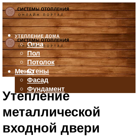
УТЕПЛЕНИЕ ДОМА
Окна
Пол
Потолок
Стены
Меню
Фасад
Фундамент
Утепление
БАЛКОН И ЛОДЖИЯ
металлической
КРЫША
ВЕНТИЛЯЦИЯ
входной двери
ТРУБЫ