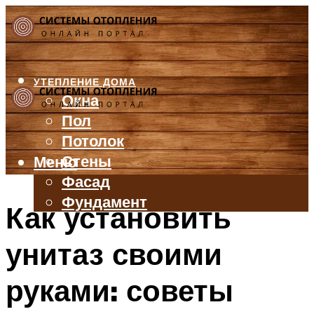
УТЕПЛЕНИЕ ДОМА
Окна
Пол
Потолок
Стены
Меню
Фасад
Фундамент
Как установить
БАЛКОН И ЛОДЖИЯ
унитаз своими
КРЫША
ВЕНТИЛЯЦИЯ
руками: советы
ТРУБЫ