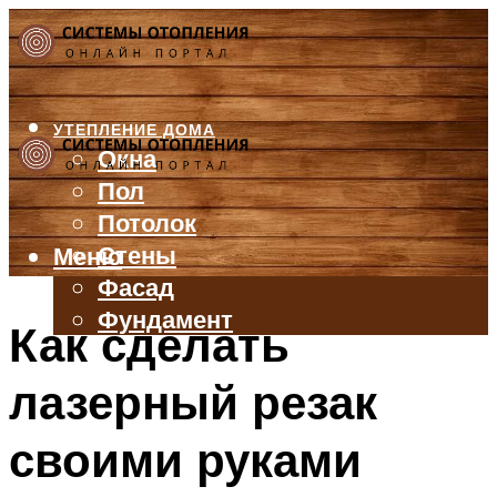
УТЕПЛЕНИЕ ДОМА
Окна
Пол
Потолок
Стены
Меню
Фасад
Фундамент
Как сделать
БАЛКОН И ЛОДЖИЯ
лазерный резак
КРЫША
ВЕНТИЛЯЦИЯ
своими руками
ТРУБЫ