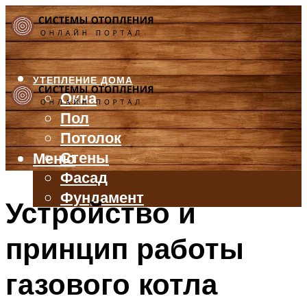
УТЕПЛЕНИЕ ДОМА
Окна
Пол
Потолок
Стены
Меню
Фасад
Фундамент
Устройство и
БАЛКОН И ЛОДЖИЯ
принцип работы
КРЫША
ВЕНТИЛЯЦИЯ
газового котла
ТРУБЫ