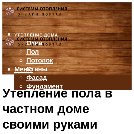
УТЕПЛЕНИЕ ДОМА
Окна
Пол
Потолок
Стены
Меню
Фасад
Фундамент
Утепление пола в
БАЛКОН И ЛОДЖИЯ
частном доме
КРЫША
ВЕНТИЛЯЦИЯ
своими руками
ТРУБЫ