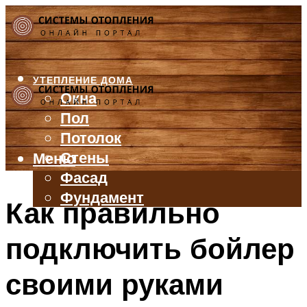
УТЕПЛЕНИЕ ДОМА
Окна
Пол
Потолок
Стены
Меню
Фасад
Фундамент
Как правильно
БАЛКОН И ЛОДЖИЯ
подключить бойлер
КРЫША
ВЕНТИЛЯЦИЯ
своими руками
ТРУБЫ