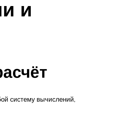
и и
расчёт
обой систему вычислений,