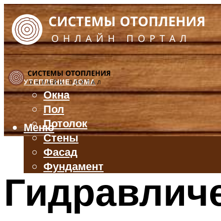
УТЕПЛЕНИЕ ДОМА
Окна
Пол
Потолок
Меню
Стены
Фасад
Фундамент
Гидравличе
БАЛКОН И ЛОДЖИЯ
КРЫША
ВЕНТИЛЯЦИЯ