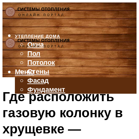
УТЕПЛЕНИЕ ДОМА
Окна
Пол
Потолок
Стены
Меню
Фасад
Фундамент
Где расположить
БАЛКОН И ЛОДЖИЯ
газовую колонку в
КРЫША
ВЕНТИЛЯЦИЯ
хрущевке —
ТРУБЫ