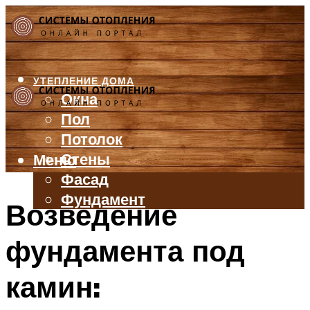
УТЕПЛЕНИЕ ДОМА
Окна
Пол
Потолок
Стены
Меню
Фасад
Фундамент
Возведение
БАЛКОН И ЛОДЖИЯ
фундамента под
КРЫША
ВЕНТИЛЯЦИЯ
камин:
ТРУБЫ