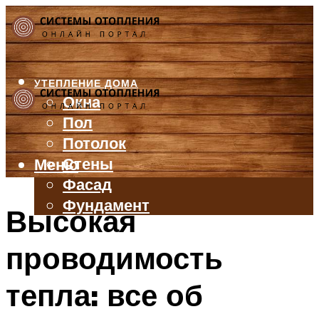
УТЕПЛЕНИЕ ДОМА
Окна
Пол
Потолок
Стены
Меню
Фасад
Фундамент
Высокая
БАЛКОН И ЛОДЖИЯ
проводимость
КРЫША
ВЕНТИЛЯЦИЯ
тепла: все об
ТРУБЫ