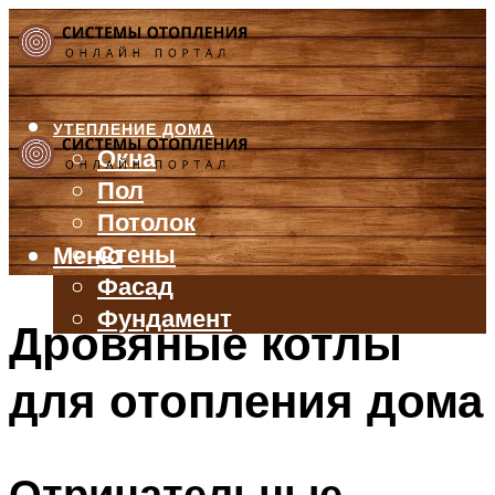
УТЕПЛЕНИЕ ДОМА
Окна
Пол
Потолок
Стены
Меню
Фасад
Фундамент
Дровяные котлы
БАЛКОН И ЛОДЖИЯ
для отопления дома
КРЫША
ВЕНТИЛЯЦИЯ
ТРУБЫ
Отрицательные