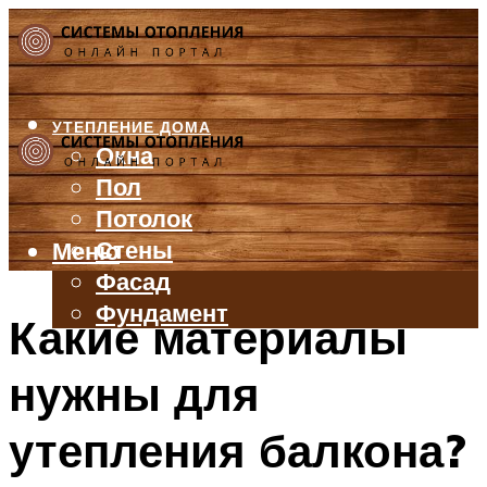
УТЕПЛЕНИЕ ДОМА
Окна
Пол
Потолок
Стены
Меню
Фасад
Фундамент
Какие материалы
БАЛКОН И ЛОДЖИЯ
нужны для
КРЫША
ВЕНТИЛЯЦИЯ
утепления балкона?
ТРУБЫ